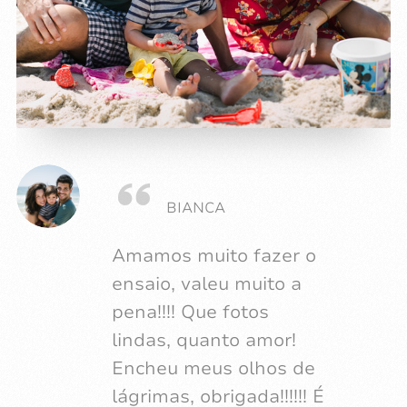
BIANCA
HELENA
Amamos muito fazer o
Muitas memórias
ensaio, valeu muito a
incríveis!!!!! E você faz
pena!!!! Que fotos
milagre!!!! Com pouco
lindas, quanto amor!
tempo, criança
Encheu meus olhos de
correndo para um lado,
lágrimas, obrigada!!!!!! É
bebê chorando do