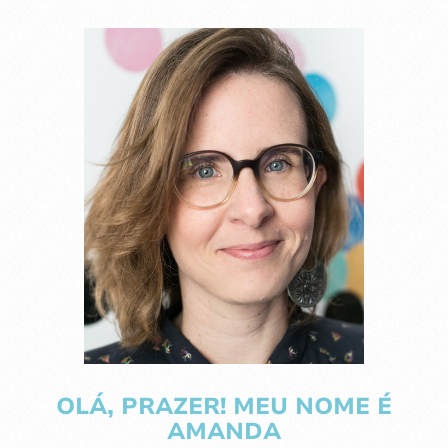
OLÁ, PRAZER! MEU NOME É
AMANDA
Pra mim não há nada mais incrível e
valioso do que o presente - êta
palavrinha cheia de simbolismo! - e as
memórias que construímos vivendo cada
minuto dele, intensamente, ao lado de
pessoas queridas. E foi exatamente isso