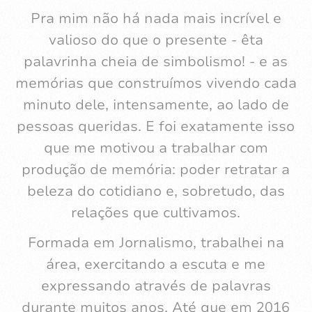
que me motivou a trabalhar com
produção de memória: poder retratar a
beleza do cotidiano e, sobretudo, das
relações que cultivamos.
Formada em Jornalismo, trabalhei na
área, exercitando a escuta e me
expressando através de palavras
durante muitos anos. Até que em 2016
troquei o papel e a caneta pela câmera e
passei a escrever com a luz - um
movimento que mudou radicalmente o
meu olhar, minha forma de lidar com o
tempo, de me conectar com as pessoas e
comigo mesma.