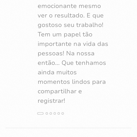
emocionante mesmo
outro e marido com
ver o resultado. E que
sono, você consegue
gostoso seu trabalho!
fazer as fotos mais
Tem um papel tão
lindas e
importante na vida das
emocionantes!!!
pessoas! Na nossa
então... Que tenhamos
ainda muitos
momentos lindos para
compartilhar e
registrar!