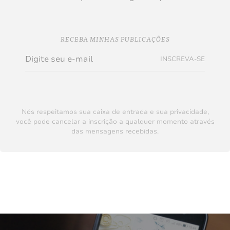
RECEBA MINHAS PUBLICAÇÕES
INSCREVA-SE
Nós respeitamos sua caixa de entrada e sua privacidade,
você pode cancelar a inscrição a qualquer momento através
das mensagens recebidas.